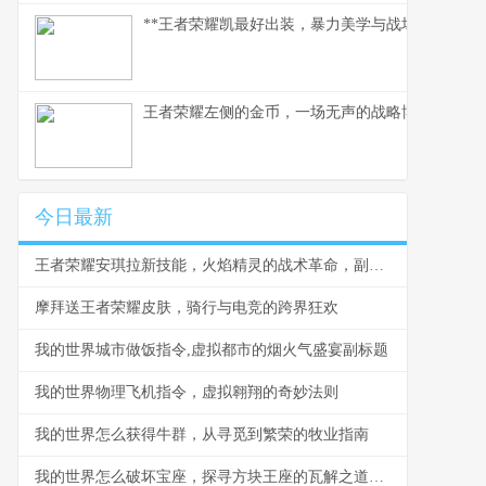
**王者荣耀凯最好出装，暴力美学与战场智慧的融
王者荣耀左侧的金币，一场无声的战略博弈
今日最新
王者荣耀安琪拉新技能，火焰精灵的战术革命，副标题，从爆发法师到战略核心的蜕变
摩拜送王者荣耀皮肤，骑行与电竞的跨界狂欢
我的世界城市做饭指令,虚拟都市的烟火气盛宴副标题
我的世界物理飞机指令，虚拟翱翔的奇妙法则
我的世界怎么获得牛群，从寻觅到繁荣的牧业指南
我的世界怎么破坏宝座，探寻方块王座的瓦解之道，副标题，方块王权崩塌的技艺与哲思