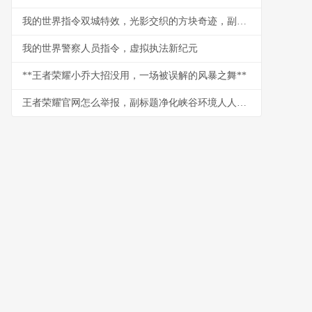
我的世界指令双城特效，光影交织的方块奇迹，副标题，指令魔法构建的视觉史诗
我的世界警察人员指令，虚拟执法新纪元
**王者荣耀小乔大招没用，一场被误解的风暴之舞**
王者荣耀官网怎么举报，副标题净化峡谷环境人人有责