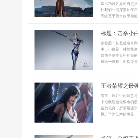
造出功能各异的自定义
让我们一同探索如何用
系统基于药水效果标签
标题：击杀小
副标题：从基础命令到
中，小白是一种骷髅生
骨骼是制作骨粉和箭的
成这一过程，但指令并非
王者荣耀之最
引言，峡谷中的诗意与
中最飘逸也最致命的那
合的化身，所谓最强李
戮升华为艺术的境界，