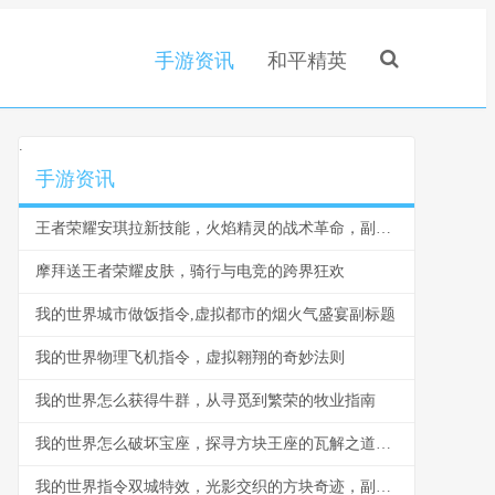
手游资讯
和平精英
.
手游资讯
王者荣耀安琪拉新技能，火焰精灵的战术革命，副标题，从爆发法师到战略核心的蜕变
摩拜送王者荣耀皮肤，骑行与电竞的跨界狂欢
我的世界城市做饭指令,虚拟都市的烟火气盛宴副标题
我的世界物理飞机指令，虚拟翱翔的奇妙法则
我的世界怎么获得牛群，从寻觅到繁荣的牧业指南
我的世界怎么破坏宝座，探寻方块王座的瓦解之道，副标题，方块王权崩塌的技艺与哲思
我的世界指令双城特效，光影交织的方块奇迹，副标题，指令魔法构建的视觉史诗