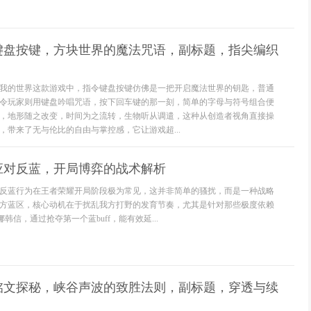
键盘按键，方块世界的魔法咒语，副标题，指尖编织
我的世界这款游戏中，指令键盘按键仿佛是一把开启魔法世界的钥匙，普通
令玩家则用键盘吟唱咒语，按下回车键的那一刻，简单的字母与符号组合便
，地形随之改变，时间为之流转，生物听从调遣，这种从创造者视角直接操
，带来了无与伦比的自由与掌控感，它让游戏超...
应对反蓝，开局博弈的战术解析
反蓝行为在王者荣耀开局阶段极为常见，这并非简单的骚扰，而是一种战略
方蓝区，核心动机在于扰乱我方打野的发育节奏，尤其是针对那些极度依赖
娜韩信，通过抢夺第一个蓝buff，能有效延...
铭文探秘，峡谷声波的致胜法则，副标题，穿透与续