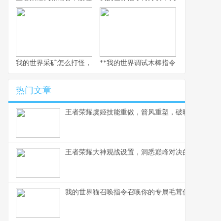
我的世界采矿怎么打怪，地下生存与战斗的艺术
**我的世界调试木棒指令，探索与创造的
热门文章
王者荣耀虞姬技能重做，箭风重塑，破晓新生
王者荣耀大神观战设置，洞悉巅峰对决的窗口
我的世界猫召唤指令召唤你的专属毛茸伙伴