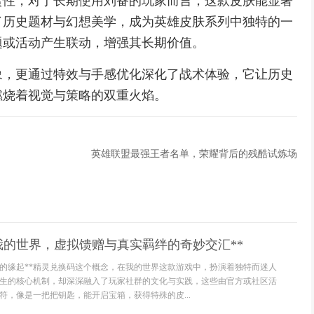
赏性，对于长期使用刘备的玩家而言，这款皮肤能显著
了历史题材与幻想美学，成为英雄皮肤系列中独特的一
题或活动产生联动，增强其长期价值。
象，更通过特效与手感优化深化了战术体验，它让历史
燃烧着视觉与策略的双重火焰。
英雄联盟最强王者名单，荣耀背后的残酷试炼场
我的世界，虚拟馈赠与真实羁绊的奇妙交汇**
界的缘起**精灵兑换码这个概念，在我的世界这款游戏中，扮演着独特而迷人
生的核心机制，却深深融入了玩家社群的文化与实践，这些由官方或社区活
符，像是一把把钥匙，能开启宝箱，获得特殊的皮...