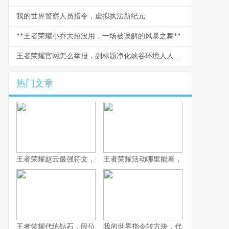
我的世界警察人员指令，虚拟执法新纪元
**王者荣耀小乔大招没用，一场被误解的风暴之舞**
王者荣耀官网怎么举报，副标题净化峡谷环境人人有责
热门文章
王者荣耀赵云最强符文，疾风雷霆的战场艺术，副标题，龙胆枪心
王者荣耀活动哪里能看，副标题为资深
王者荣耀代练钻石，段位跃迁背后的江湖与思考
我的世界指令转方块，代码与创造的边