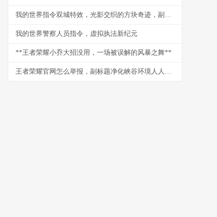
我的世界指令双城特效，光影交织的方块奇迹，副标题，指令魔法构建的视觉史诗
我的世界警察人员指令，虚拟执法新纪元
**王者荣耀小乔大招没用，一场被误解的风暴之舞**
王者荣耀官网怎么举报，副标题净化峡谷环境人人有责