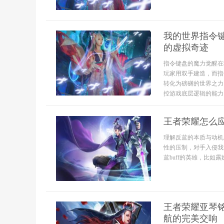
我的世界指令
的虚拟奇迹
指令键盘的魔力觉醒在
玩家用双手建造，而指
转化为磅礴的世界之力
控游戏底层逻辑的能力
王者荣耀怎么
理解反蓝的本质与动机
性的压制，对手入侵我
蓝buff的英雄，比如露
王者荣耀亚琴
航的完美交响