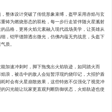
题，整体设计突破了传统形象束缚，盔甲采用赤焰与玄
器重铸为燃烧形态的双枪，每一步行走皆伴随火星溅射
拔的品格，更将火焰元素融入现代战场美学，让英雄从
精细，铠甲缝隙透出微光，仿佛内蕴无穷战意，头盔下
重气质。
技能加速冲刺时，脚下拖曳出火焰轨迹，如同踏火而
形焰浪，被击中的敌人会短暂浮现灼烧印记，大招护盾
消耗时会有火星崩散效果，这些特效不仅强化了视觉冲
裂的闪光能让玩家更直观判断防御状态，火焰轨迹也使