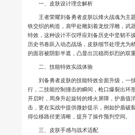
一、皮肤设计理念解析
王者荣耀刘备勇者皮肤以烽火战魂为主
铁交织的构造，肩甲处雕刻着龙纹浮雕，武
特效，这种设计不仅呼应刘备历史中坚韧不
历史书卷跃入动态战场，皮肤细节处理尤为
的面容被阴影半遮，凸显出沉稳而炽烈的双
二、技能特效实战体验
刘备勇者皮肤的技能特效全面升级，一
行，二技能控制撞击的瞬间，枪口爆裂出环
开启时，周身升起旋转的烽火屏障，护盾值
击，更在实战中提供微妙提示，例如护盾破
得位移路径更清晰，提升了操作预判空间。
三、皮肤手感与战术适配