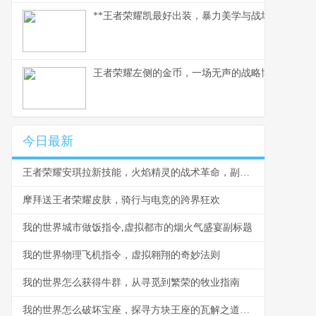
**王者荣耀凯最好出装，暴力美学与战场智慧的融
王者荣耀左侧的金币，一场无声的战略博弈
今日最新
王者荣耀安琪拉新技能，火焰精灵的战术革命，副标题，从爆发法师到战略核心的蜕变
摩拜送王者荣耀皮肤，骑行与电竞的跨界狂欢
我的世界城市做饭指令,虚拟都市的烟火气盛宴副标题
我的世界物理飞机指令，虚拟翱翔的奇妙法则
我的世界怎么获得牛群，从寻觅到繁荣的牧业指南
我的世界怎么破坏宝座，探寻方块王座的瓦解之道，副标题，方块王权崩塌的技艺与哲思