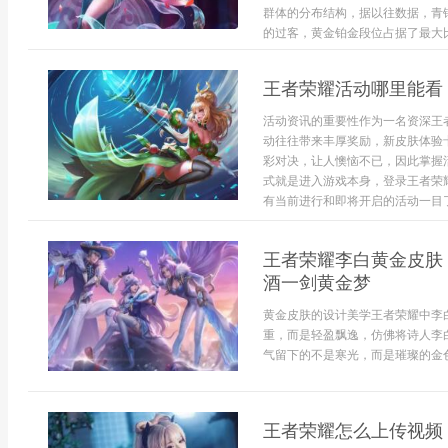
群体的分布结构，据以往数据，青
的过客，黄金铂金段位占据了最大比
王者荣耀活动哪里能看
活动资讯的重要性作为一名资深王
动往往带来丰厚奖励，新皮肤体验
彩对决，让人懊恼不已，因此掌握
式就是进入游戏本身，登录王者荣
有当前进行和即将开启的活动一目了然
王者荣耀李白黄金皮肤
酒一剑黄金梦
黄金皮肤的设计美学王者荣耀中李
重，而是轻盈飘逸，仿佛将诗人李
气留下的不是寒光，而是璀璨的金色轨
王者荣耀怎么上传视频