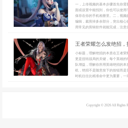
一，上传视频的基本步骤首先你需
面或设置中能找到，你也可以使用
保存在你的手机相册里。二，视频
编辑，裁剪掉多余部分，突出核心
用常见的剪辑软件就能完成，注意保
王者荣耀怎么发绝招，
小标题，理解绝招的本质在王者荣
更是扭转战局的关键，每个英雄的
队增益，理解你所用英雄绝招的本
机，绝招不是随意按下的按钮而是
时机往往比精准命中更为重要，一场.
Copyright © 2026 All Rights