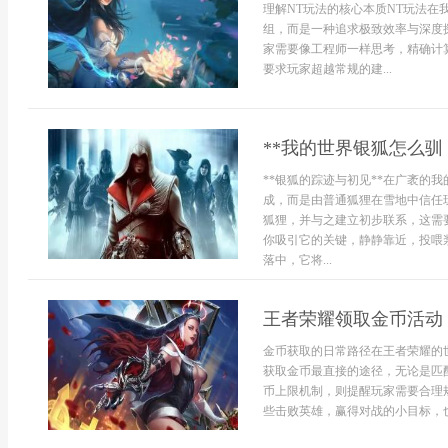
理解NT玩法的核心本质NT玩法
组，而是一种追求极致效率与深度
家需要像工程师一样思考，精确计
要求玩家超越常规的建...
**我的世界银狐怎么驯
**银狐的踪迹与初见**在广袤的
成，而是由普通狐狸在雪地中信任
狐狸，并与之建立初步联系，这需
你吸引它的关键，静静靠近，投喂
落中，它将...
王者荣耀领取金币活动
金币获取的日常路径在王者荣耀的
获取金币最直接的途径，无论是匹
币上限机制，则提醒玩家需要合理
些击败英雄，赢得对战的小目标，也