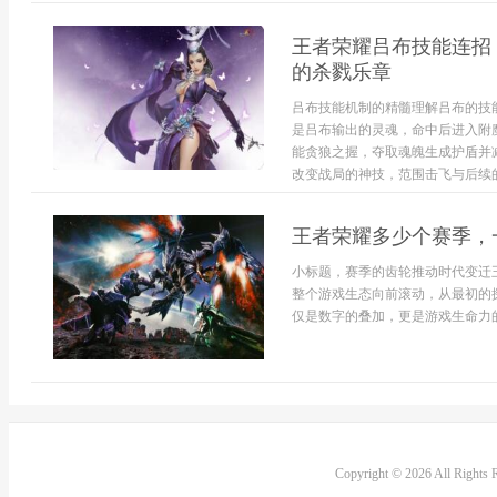
王者荣耀吕布技能连招
的杀戮乐章
吕布技能机制的精髓理解吕布的技
是吕布输出的灵魂，命中后进入附
能贪狼之握，夺取魂魄生成护盾并
改变战局的神技，范围击飞与后续的
王者荣耀多少个赛季，
小标题，赛季的齿轮推动时代变迁
整个游戏生态向前滚动，从最初的
仅是数字的叠加，更是游戏生命力的
Copyright © 2026 All Rights