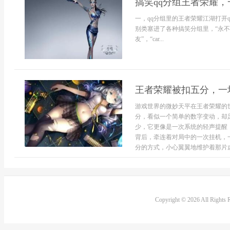
搞笑qq分组王者荣耀
一，qq分组里的王者荣耀江湖打开
别类塞进了各种搞笑分组里，“永不
友”，“car...
王者荣耀被扣五分，一
游戏世界的微妙天平在王者荣耀的
分，看似一个简单的数字变动，却
少，它更像是一次系统的轻声提醒
背后，牵连着对局中的一次挂机，
分的方式，小心翼翼地维护着那片虚
Copyright © 2026 All Rights