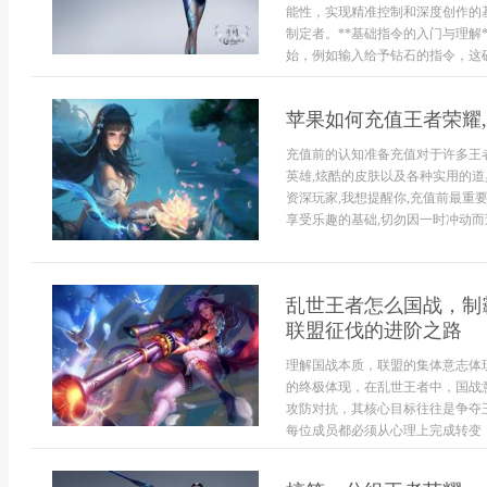
能性，实现精准控制和深度创作的
制定者。**基础指令的入门与理解
始，例如输入给予钻石的指令，这确实
苹果如何充值王者荣耀
充值前的认知准备充值对于许多王
英雄,炫酷的皮肤以及各种实用的道
资深玩家,我想提醒你,充值前最重
享受乐趣的基础,切勿因一时冲动而
乱世王者怎么国战，制
联盟征伐的进阶之路
理解国战本质，联盟的集体意志体
的终极体现，在乱世王者中，国战
攻防对抗，其核心目标往往是争夺
每位成员都必须从心理上完成转变，从