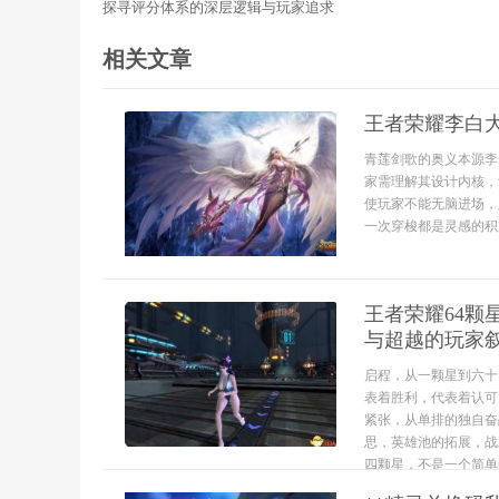
探寻评分体系的深层逻辑与玩家追求
相关文章
王者荣耀李白
青莲剑歌的奥义本源李
家需理解其设计内核，
使玩家不能无脑进场，
一次穿梭都是灵感的积累
王者荣耀64
与超越的玩家
启程，从一颗星到六十
表着胜利，代表着认可
紧张，从单排的独自奋
思，英雄池的拓展，战
四颗星，不是一个简单