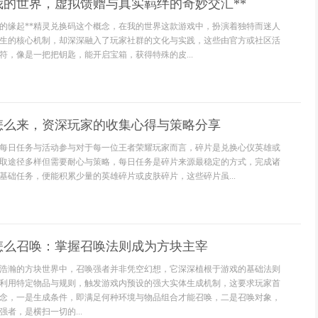
我的世界，虚拟馈赠与真实羁绊的奇妙交汇**
界的缘起**精灵兑换码这个概念，在我的世界这款游戏中，扮演着独特而迷人
生的核心机制，却深深融入了玩家社群的文化与实践，这些由官方或社区活
符，像是一把把钥匙，能开启宝箱，获得特殊的皮...
怎么来，资深玩家的收集心得与策略分享
每日任务与活动参与对于每一位王者荣耀玩家而言，碎片是兑换心仪英雄或
取途径多样但需要耐心与策略，每日任务是碎片来源最稳定的方式，完成诸
基础任务，便能积累少量的英雄碎片或皮肤碎片，这些碎片虽...
怎么召唤：掌握召唤法则成为方块主宰
浩瀚的方块世界中，召唤强者并非凭空幻想，它深深植根于游戏的基础法则
利用特定物品与规则，触发游戏内预设的强大实体生成机制，这要求玩家首
念，一是生成条件，即满足何种环境与物品组合才能召唤，二是召唤对象，
者，是横扫一切的...