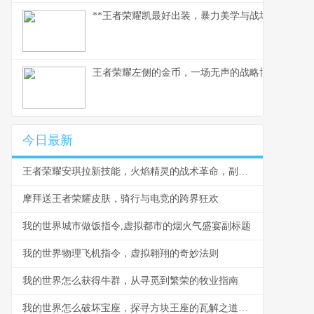
**王者荣耀凯最好出装，暴力美学与战场智慧的融
王者荣耀左侧的金币，一场无声的战略博弈
今日最新
王者荣耀安琪拉新技能，火焰精灵的战术革命，副标题，从爆发法师到战略核心的蜕变
摩拜送王者荣耀皮肤，骑行与电竞的跨界狂欢
我的世界城市做饭指令,虚拟都市的烟火气盛宴副标题
我的世界物理飞机指令，虚拟翱翔的奇妙法则
我的世界怎么获得牛群，从寻觅到繁荣的牧业指南
我的世界怎么破坏宝座，探寻方块王座的瓦解之道，副标题，方块王权崩塌的技艺与哲思