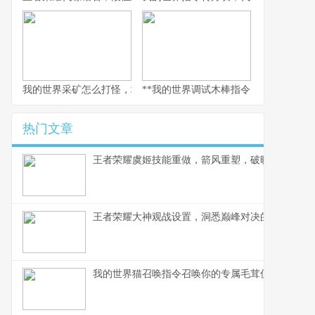
我的世界采矿怎么打怪，地下生存与战斗的艺术
**我的世界调试木棒指令，探索与创造的
热门文章
王者荣耀虞姬技能重做，箭风重塑，破晓新生
王者荣耀大神观战设置，洞悉巅峰对决的窗口
我的世界猫召唤指令召唤你的专属毛茸伙伴