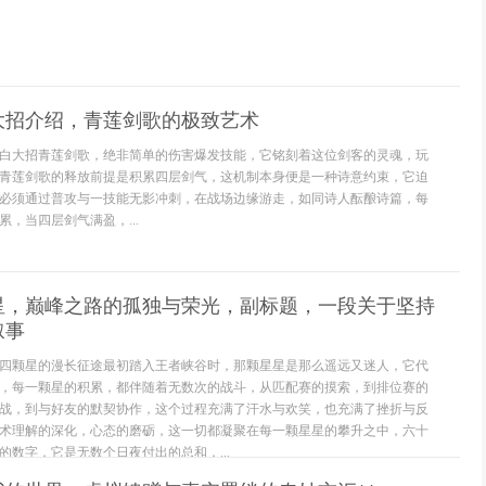
大招介绍，青莲剑歌的极致艺术
白大招青莲剑歌，绝非简单的伤害爆发技能，它铭刻着这位剑客的灵魂，玩
青莲剑歌的释放前提是积累四层剑气，这机制本身便是一种诗意约束，它迫
必须通过普攻与一技能无影冲刺，在战场边缘游走，如同诗人酝酿诗篇，每
，当四层剑气满盈，...
颗星，巅峰之路的孤独与荣光，副标题，一段关于坚持
叙事
四颗星的漫长征途最初踏入王者峡谷时，那颗星星是那么遥远又迷人，它代
，每一颗星的积累，都伴随着无数次的战斗，从匹配赛的摸索，到排位赛的
战，到与好友的默契协作，这个过程充满了汗水与欢笑，也充满了挫折与反
术理解的深化，心态的磨砺，这一切都凝聚在每一颗星星的攀升之中，六十
的数字，它是无数个日夜付出的总和，...