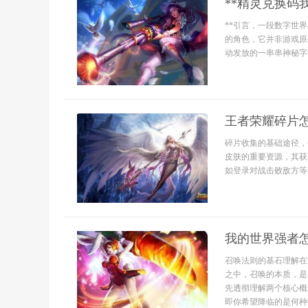
**精灵兑换码
**引言，一段数字世
的角色，它并非游戏原
动发放的一串串神秘字
王者荣耀碎片
碎片收集的基础途径，
皮肤的重要资源，其获
如登录对战击败敌方等
我的世界强者
召唤法则的基石理解在
之中，召唤的本质，是
先透彻理解两个核心概
即你希望降临的是何种强