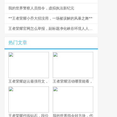
我的世界警察人员指令，虚拟执法新纪元
**王者荣耀小乔大招没用，一场被误解的风暴之舞**
王者荣耀官网怎么举报，副标题净化峡谷环境人人有责
热门文章
王者荣耀赵云最强符文，疾风雷霆的战场艺术，副标题，龙胆枪心
王者荣耀活动哪里能看，副标题为资深
王者荣耀代练钻石，段位跃迁背后的江湖与思考
我的世界指令转方块，代码与创造的边