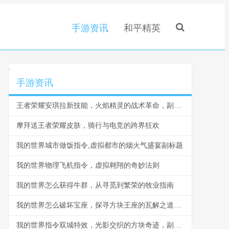
手游资讯
和平精英
.
手游资讯
王者荣耀安琪拉新技能，火焰精灵的战术革命，副标题，从爆发法师到战略核心的蜕变
摩拜送王者荣耀皮肤，骑行与电竞的跨界狂欢
我的世界城市做饭指令,虚拟都市的烟火气盛宴副标题
我的世界物理飞机指令，虚拟翱翔的奇妙法则
我的世界怎么获得牛群，从寻觅到繁荣的牧业指南
我的世界怎么破坏宝座，探寻方块王座的瓦解之道，副标题，方块王权崩塌的技艺与哲思
我的世界指令双城特效，光影交织的方块奇迹，副标题，指令魔法构建的视觉史诗