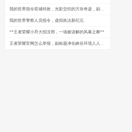
我的世界指令双城特效，光影交织的方块奇迹，副标题，指令魔法构建的视觉史诗
我的世界警察人员指令，虚拟执法新纪元
**王者荣耀小乔大招没用，一场被误解的风暴之舞**
王者荣耀官网怎么举报，副标题净化峡谷环境人人有责