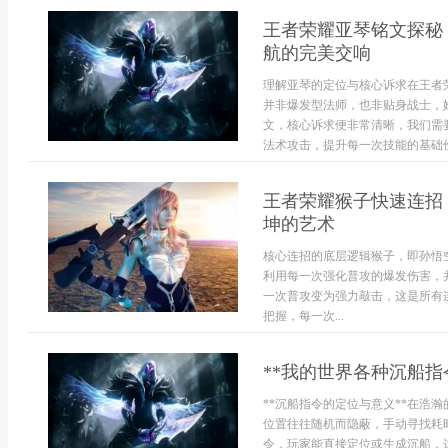
王者荣耀亚琴铭文探秘
航的完美交响
理解亚琴的定位与核心诉求在王者
并非爆发型法师，也非贴身战士，
文，核心诉求便非常清晰，我们需
法术攻击，提升每一次技能的基础伤
王者荣耀猴子快速连招
坤的艺术
核心连招的底层逻辑猴子，即孙悟
利用每一次强化普攻的爆发伤害，
一次普攻变为强力敲击，这是所有
把握，每一次...
**我的世界各种沉船指
**沉船指令的定位与意义**在浩
位置往往随机而隐蔽，手动寻找耗
令，玩家能直接定位或生成沉船，