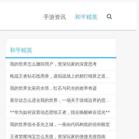
手游资讯
和平精英
.
和平精英
我的世界怎么撤回用户，资深玩家的深度思考
枪战王者钻石抵用券，虚拟战场上的精打细算之道，副标题，一张抵用券背后的战术与经济学
我的世界女巫药水塔，红石与药水的效率奇迹
塞尔达怎么进去我的世界，一场关于游戏边界的思想漫游
**华为如何设置动态壁纸王者，指尖唤醒峡谷流光**
我的世界指令圣光之城，一座由代码构筑的信仰殿堂
王者荣耀淘宝怎么充值，资深玩家的便捷充值指南