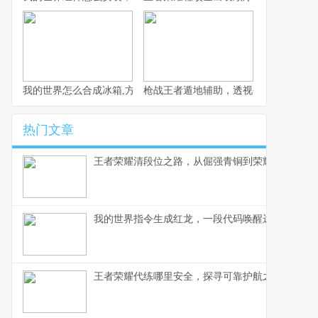
我的世界怎么合成冰箱,方块世界的冷藏艺术
枪战王者遁地辅助，透视公平竞技的阴
热门文章
王者荣耀清段位之路，从倔强青铜到荣耀王者的心
我的世界指令生成红龙，一段代码唤醒远古神话
王者荣耀代练哪里安全，探寻可靠护航之路