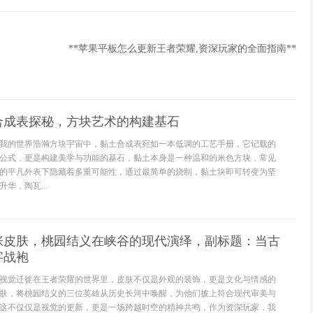
**苹果平板怎么更新王者荣耀,资深玩家的全面指南**
合成表探秘，方块艺术的构建基石
我的世界浩瀚方块宇宙中，黏土合成表宛如一本低调的工艺手册，它记载的
公式，更是构建美学与功能的基石，黏土本身是一种温和的米色方块，常见
的平凡外表下隐藏着多重可能性，通过最简单的烧制，黏土块即可转变为坚
华，陶瓦...
张皮肤，桃园结义在峡谷的现代演绎，副标题：当古
字战袍
视觉迁徙在王者荣耀的世界里，皮肤不仅是外观的装饰，更是文化与情感的
肤，将桃园结义的三位英雄从历史长河中唤醒，为他们披上符合现代审美与
这不仅仅是视觉的更新，更是一场跨越时空的精神共鸣，作为资深玩家，我