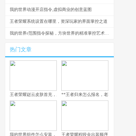
我的世界动漫开店指令,虚拟商业的创意蓝图
王者荣耀系统设置在哪里，资深玩家的界面掌控之道
我的世界r范围指令探秘，方块世界的精准掌控艺术，副标题，半径与规则的魔法
热门文章
王者荣耀赵云皮肤首充，新玩家入门的华丽序章
**王者归来怎么报名，老玩家重返荣耀
我的世界组件怎么安装，资深玩家安装指南
王者荣耀程咬金出装顺序，副标题为坦