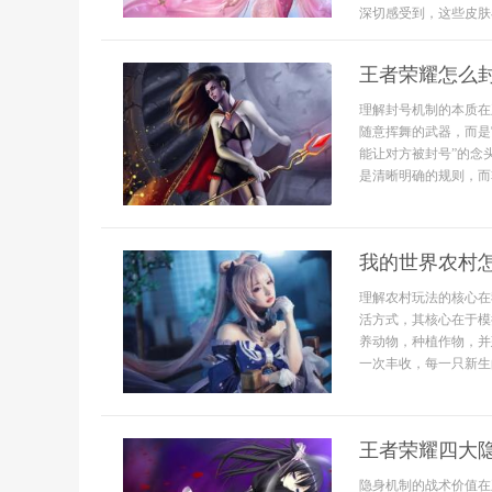
深切感受到，这些皮肤
王者荣耀怎么
理解封号机制的本质在
随意挥舞的武器，而是
能让对方被封号”的念
是清晰明确的规则，而非
我的世界农村
理解农村玩法的核心在
活方式，其核心在于模
养动物，种植作物，并
一次丰收，每一只新生
王者荣耀四大
隐身机制的战术价值在