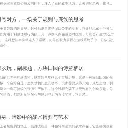
在保留英雄核心特质的同时，注入了新的叙事活力，让关羽的忠勇，张飞...
封号对方，一场关于规则与底线的思考
王者荣耀的世界里，封号系统是维护游戏公平的基石，它并非玩家手中可以
官方用于制裁违规行为的工具，许多玩家在激烈对抗后，可能会产生“怎么才
头，这种想法本身就走入了误区，封号的权力掌握在游戏系统手中，它依据的
个...
怎么玩，副标题，方块田园的诗意栖居
我的世界中构建农村，绝非简单堆砌几个方块房屋，这是一种回归田园的生
拟一个自给自足，生机勃勃的生态循环，玩家需要从零开始，规划土地，驯
建立一套可持续的资源生产体系，这个过程充满了从无到有的创造乐趣，每
的动物，都是对玩家耐心与规划能力的直接奖赏，它让游...
隐身，暗影中的战术博弈与艺术
王者荣耀的战场上，隐身技能是一种独特而强大的战术存在，它直接挑战着