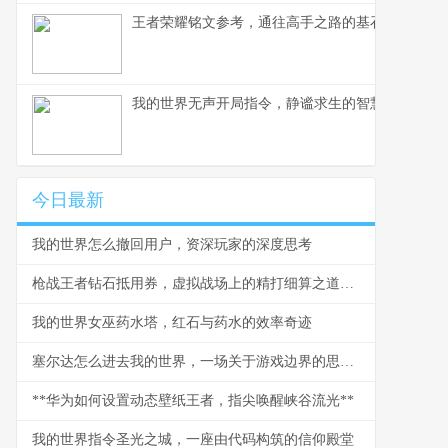
王者荣耀铭文参考，通往高手之路的基石
我的世界无声开局指令，静谧求生的智慧与挑战，
今日最新
我的世界怎么撤回用户，资深玩家的深度思考
枪战王者钻石抵用券，虚拟战场上的精打细算之道，副标题，一张抵用券背后的战术与经济学
我的世界女巫药水塔，红石与药水的效率奇迹
塞尔达怎么进去我的世界，一场关于游戏边界的思想漫游
**华为如何设置动态壁纸王者，指尖唤醒峡谷流光**
我的世界指令圣光之城，一座由代码构筑的信仰殿堂