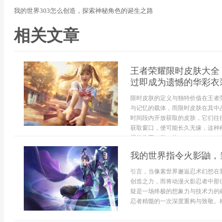
我的世界303怎么创造，探索神秘角色的诞生之路
相关文章
王者荣耀限时皮肤大全
过即成为遗憾的华彩衣
限时皮肤的定义与独特价值在王者
与记忆的载体，而限时皮肤在其中
时间段内开放获取的皮肤，它们往
获取窗口，便可能长久无缘，这种
视的收藏，每一款...
我的世界指令火影鼬，
引言，当像素世界邂逅忍术幻想在
创造之力，而将动漫火影忍者中那
疑是一场终极的想象力与技术力的
忍者精髓的一次深度重构与致敬。核