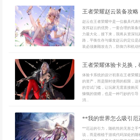
王者荣耀赵云装备攻略
赵云在王者荣耀中是一位极具代表
发挥赵云的优势，一套合理的装备
力最大化，接下来，我将从资深玩
路，平衡生存与爆发赵云的定位是
装必须兼顾攻击力，防御力和机动性
王者荣耀体验卡兑换，
体验卡系统的设计初衷在王者荣耀
的资产，而是限时使用的权限，这
的尝试门槛，让玩家无需直接购买
慷慨的馈赠，也是一种巧妙的引导
消...
**我的世界怎么吸引厄
**厄运的引力，随机性的无形之手
说，而是根植于游戏代码深处的随