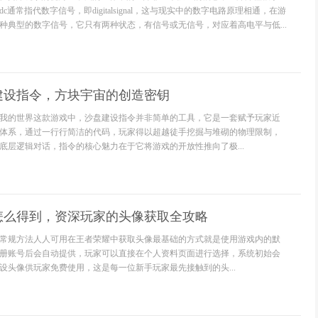
通常指代数字信号，即digitalsignal，这与现实中的数字电路原理相通，在游
种典型的数字信号，它只有两种状态，有信号或无信号，对应着高电平与低...
建设指令，方块宇宙的创造密钥
我的世界这款游戏中，沙盘建设指令并非简单的工具，它是一套赋予玩家近
体系，通过一行行简洁的代码，玩家得以超越徒手挖掘与堆砌的物理限制，
底层逻辑对话，指令的核心魅力在于它将游戏的开放性推向了极...
怎么得到，资深玩家的头像获取全攻略
常规方法人人可用在王者荣耀中获取头像最基础的方式就是使用游戏内的默
册账号后会自动提供，玩家可以直接在个人资料页面进行选择，系统初始会
设头像供玩家免费使用，这是每一位新手玩家最先接触到的头...