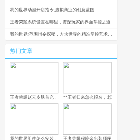
我的世界动漫开店指令,虚拟商业的创意蓝图
王者荣耀系统设置在哪里，资深玩家的界面掌控之道
我的世界r范围指令探秘，方块世界的精准掌控艺术，副标题，半径与规则的魔法
热门文章
王者荣耀赵云皮肤首充，新玩家入门的华丽序章
**王者归来怎么报名，老玩家重返荣耀
我的世界组件怎么安装，资深玩家安装指南
王者荣耀程咬金出装顺序，副标题为坦