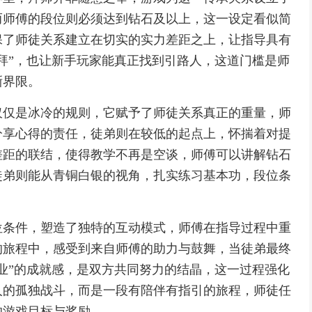
而师傅的段位则必须达到钻石及以上，这一设定看似简
保了师徒关系建立在切实的实力差距之上，让指导具有
拜”，也让新手玩家能真正找到引路人，这道门槛是师
晰界限。
仅仅是冰冷的规则，它赋予了师徒关系真正的重量，师
分享心得的责任，徒弟则在较低的起点上，怀揣着对提
差距的联结，使得教学不再是空谈，师傅可以讲解钻石
徒弟则能从青铜白银的视角，扎实练习基本功，段位条
位条件，塑造了独特的互动模式，师傅在指导过程中重
的旅程中，感受到来自师傅的助力与鼓舞，当徒弟最终
业”的成就感，是双方共同努力的结晶，这一过程强化
人的孤独战斗，而是一段有陪伴有指引的旅程，师徒任
的游戏目标与奖励。