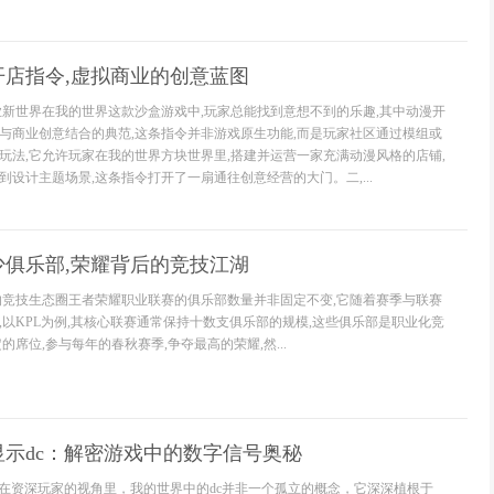
开店指令,虚拟商业的创意蓝图
业新世界在我的世界这款沙盒游戏中,玩家总能找到意想不到的乐趣,其中动漫开
与商业创意结合的典范,这条指令并非游戏原生功能,而是玩家社区通过模组或
玩法,它允许玩家在我的世界方块世界里,搭建并运营一家充满动漫风格的店铺,
设计主题场景,这条指令打开了一扇通往创意经营的大门。二,...
少俱乐部,荣耀背后的竞技江湖
的竞技生态圈王者荣耀职业联赛的俱乐部数量并非固定不变,它随着赛季与联赛
,以KPL为例,其核心联赛通常保持十数支俱乐部的规模,这些俱乐部是职业化竞
的席位,参与每年的春秋赛季,争夺最高的荣耀,然...
示dc：解密游戏中的数字信号奥秘
质在资深玩家的视角里，我的世界中的dc并非一个孤立的概念，它深深植根于