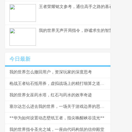
王者荣耀铭文参考，通往高手之路的基石
我的世界无声开局指令，静谧求生的智慧与挑战，
今日最新
我的世界怎么撤回用户，资深玩家的深度思考
枪战王者钻石抵用券，虚拟战场上的精打细算之道，副标题，一张抵用券背后的战术与经济学
我的世界女巫药水塔，红石与药水的效率奇迹
塞尔达怎么进去我的世界，一场关于游戏边界的思想漫游
**华为如何设置动态壁纸王者，指尖唤醒峡谷流光**
我的世界指令圣光之城，一座由代码构筑的信仰殿堂