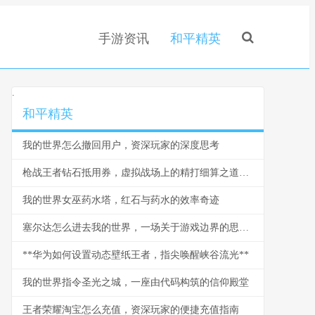
手游资讯
和平精英
.
和平精英
我的世界怎么撤回用户，资深玩家的深度思考
枪战王者钻石抵用券，虚拟战场上的精打细算之道，副标题，一张抵用券背后的战术与经济学
我的世界女巫药水塔，红石与药水的效率奇迹
塞尔达怎么进去我的世界，一场关于游戏边界的思想漫游
**华为如何设置动态壁纸王者，指尖唤醒峡谷流光**
我的世界指令圣光之城，一座由代码构筑的信仰殿堂
王者荣耀淘宝怎么充值，资深玩家的便捷充值指南