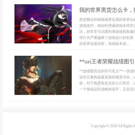
我的世界黑货怎么卡，
黑货概念的模糊地带在我的世界玩
游戏途径，例如利用漏洞或未经官
法，则常常与试图利用游戏机制漏
些行为严重偏离了游戏设计的初衷
的世界发展历程，游戏版本迭...
**uzi王者荣耀战绩
**战绩图背后的符号意义**一张
这些元素构成最直接的视觉冲击，u
面，对于熟悉电竞史的人们而言，
一个领域达到顶峰的选手，正在尝试
Copyright © 2026 All Rights