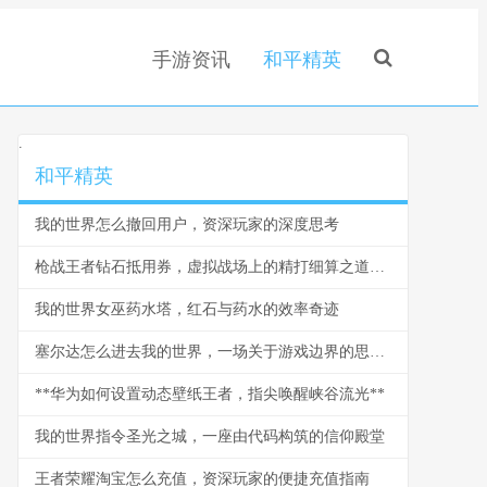
手游资讯
和平精英
.
和平精英
我的世界怎么撤回用户，资深玩家的深度思考
枪战王者钻石抵用券，虚拟战场上的精打细算之道，副标题，一张抵用券背后的战术与经济学
我的世界女巫药水塔，红石与药水的效率奇迹
塞尔达怎么进去我的世界，一场关于游戏边界的思想漫游
**华为如何设置动态壁纸王者，指尖唤醒峡谷流光**
我的世界指令圣光之城，一座由代码构筑的信仰殿堂
王者荣耀淘宝怎么充值，资深玩家的便捷充值指南