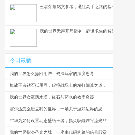
王者荣耀铭文参考，通往高手之路的基石
我的世界无声开局指令，静谧求生的智慧与挑战，
今日最新
我的世界怎么撤回用户，资深玩家的深度思考
枪战王者钻石抵用券，虚拟战场上的精打细算之道，副标题，一张抵用券背后的战术与经济学
我的世界女巫药水塔，红石与药水的效率奇迹
塞尔达怎么进去我的世界，一场关于游戏边界的思想漫游
**华为如何设置动态壁纸王者，指尖唤醒峡谷流光**
我的世界指令圣光之城，一座由代码构筑的信仰殿堂