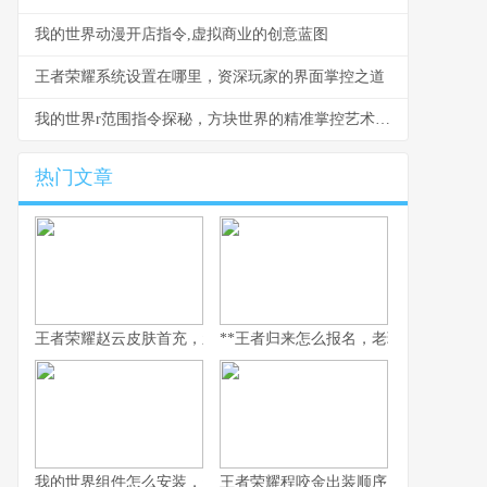
我的世界动漫开店指令,虚拟商业的创意蓝图
王者荣耀系统设置在哪里，资深玩家的界面掌控之道
我的世界r范围指令探秘，方块世界的精准掌控艺术，副标题，半径与规则的魔法
热门文章
王者荣耀赵云皮肤首充，新玩家入门的华丽序章
**王者归来怎么报名，老玩家重返荣耀
我的世界组件怎么安装，资深玩家安装指南
王者荣耀程咬金出装顺序，副标题为坦