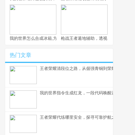
我的世界怎么合成冰箱,方块世界的冷藏艺术
枪战王者遁地辅助，透视公平竞技的阴
热门文章
王者荣耀清段位之路，从倔强青铜到荣耀王者的心
我的世界指令生成红龙，一段代码唤醒远古神话
王者荣耀代练哪里安全，探寻可靠护航之路