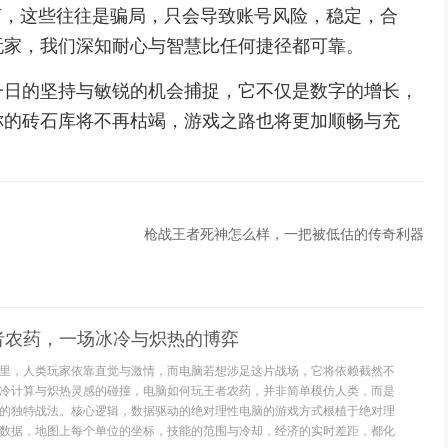
言，这些往往是骗局，只会导致账号风险，稳定，合
玩家，我们深知耐心与智慧比任何捷径都可靠。
一日的坚持与敏锐的机会捕捉，它不仅是数字的增长，
你的砖石库将不再枯竭，游戏之路也将更加顺畅与充
枪战王者死神怎么样，一把被低估的传奇利器
者农药，一场冰冷与炽热的博弈
里，人类玩家依靠直觉与激情，而电脑若想涉足这片战场，它将依赖截然不
冷计算与炽热灵感的碰撞，电脑如何玩王者农药，并非简单模仿人类，而是
的独特战法。核心逻辑，数据驱动的绝对理性电脑的游戏方式根植于绝对理
数据，地图上每个单位的坐标，技能的范围与冷却，经济的实时差距，都化