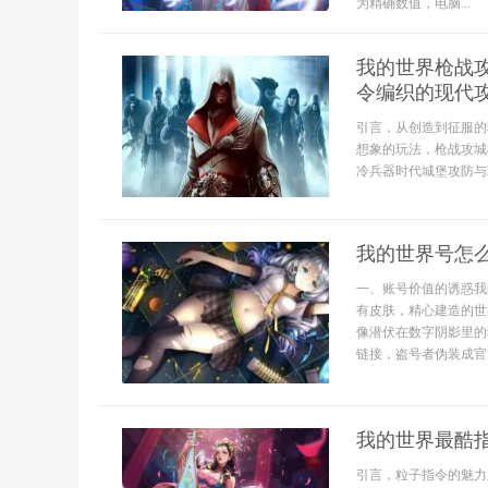
为精确数值，电脑...
我的世界枪战
令编织的现代
引言，从创造到征服的
想象的玩法，枪战攻城
冷兵器时代城堡攻防与
我的世界号怎
一、账号价值的诱惑我
有皮肤，精心建造的世
像潜伏在数字阴影里的
链接，盗号者伪装成官
我的世界最酷
引言，粒子指令的魅力