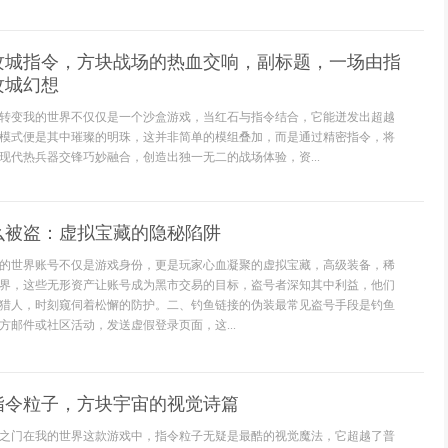
攻城指令，方块战场的热血交响，副标题，一场由指
攻城幻想
转变我的世界不仅仅是一个沙盒游戏，当红石与指令结合，它能迸发出超越
模式便是其中璀璨的明珠，这并非简单的模组叠加，而是通过精密指令，将
现代热兵器交锋巧妙融合，创造出独一无二的战场体验，资...
么被盗：虚拟宝藏的隐秘陷阱
的世界账号不仅是游戏身份，更是玩家心血凝聚的虚拟宝藏，高级装备，稀
界，这些无形资产让账号成为黑市交易的目标，盗号者深知其中利益，他们
猎人，时刻窥伺着松懈的防护。二、钓鱼链接的伪装最常见盗号手段是钓鱼
方邮件或社区活动，发送虚假登录页面，这...
指令粒子，方块宇宙的视觉诗篇
之门在我的世界这款游戏中，指令粒子无疑是最酷的视觉魔法，它超越了普