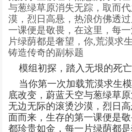
与葱绿草原消失无踪，取而代
漠，烈日高悬，热浪仿佛透过
一课便是敬畏，在这里，每一
片绿荫都是奢望，你,荒漠求
铸造传奇的副标题
模组初探，踏入无垠的死亡
当你第一次加载荒漠求生模
底改变，蔚蓝天空与葱绿草原
无边无际的滚烫沙漠，烈日高
面而来，生存的第一课便是敬
都珍贵如金，每一片绿荫都是