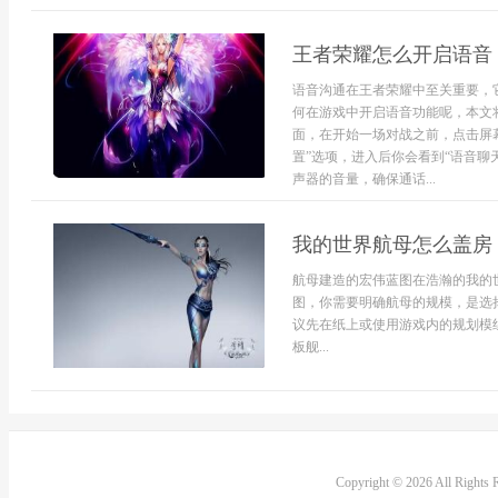
王者荣耀怎么开启语音
语音沟通在王者荣耀中至关重要，
何在游戏中开启语音功能呢，本文
面，在开始一场对战之前，点击屏幕
置”选项，进入后你会看到“语音聊
声器的音量，确保通话...
我的世界航母怎么盖房
航母建造的宏伟蓝图在浩瀚的我的
图，你需要明确航母的规模，是选
议先在纸上或使用游戏内的规划模
板舰...
Copyright © 2026 All Rights