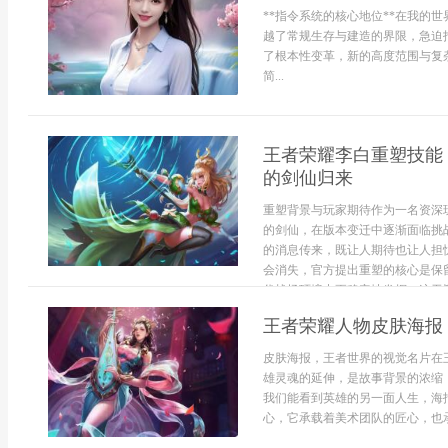
**指令系统的核心地位**在我的
越了常规生存与建造的界限，急迫指
了根本性变革，新的高度范围与复
简...
王者荣耀李白重塑技能
的剑仙归来
重塑背景与玩家期待作为一名资深
的剑仙，在版本变迁中逐渐面临挑
的消息传来，既让人期待也让人担
会消失，官方提出重塑的核心是保
代战场环境中更稳定地发挥，这无疑
王者荣耀人物皮肤海报
皮肤海报，王者世界的视觉名片在
雄灵魂的延伸，是故事背景的浓缩
我们能看到英雄的另一面人生，海
心，它承载着美术团队的匠心，也承