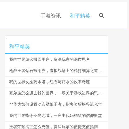
手游资讯
和平精英
.
和平精英
我的世界怎么撤回用户，资深玩家的深度思考
枪战王者钻石抵用券，虚拟战场上的精打细算之道，副标题，一张抵用券背后的战术与经济学
我的世界女巫药水塔，红石与药水的效率奇迹
塞尔达怎么进去我的世界，一场关于游戏边界的思想漫游
**华为如何设置动态壁纸王者，指尖唤醒峡谷流光**
我的世界指令圣光之城，一座由代码构筑的信仰殿堂
王者荣耀淘宝怎么充值，资深玩家的便捷充值指南