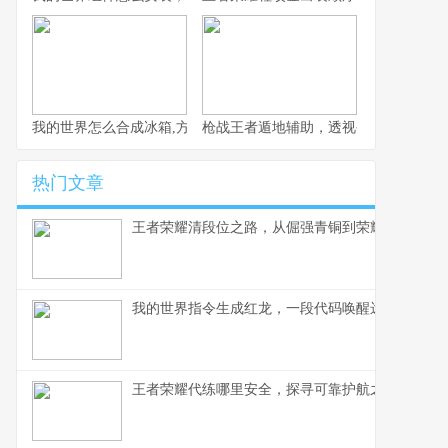
我的世界怎么合成冰箱,方块世界的冷藏艺术
枪战王者遁地辅助，透视公平竞技的阴
热门文章
王者荣耀清段位之路，从倔强青铜到荣耀王者的心
我的世界指令生成红龙，一段代码唤醒远古神话
王者荣耀代练哪里安全，探寻可靠护航之路