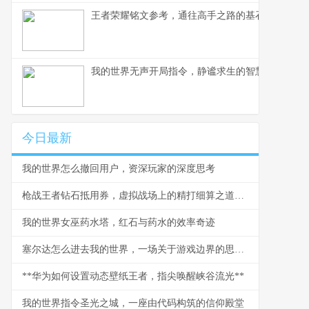
王者荣耀铭文参考，通往高手之路的基石
我的世界无声开局指令，静谧求生的智慧与挑战，
今日最新
我的世界怎么撤回用户，资深玩家的深度思考
枪战王者钻石抵用券，虚拟战场上的精打细算之道，副标题，一张抵用券背后的战术与经济学
我的世界女巫药水塔，红石与药水的效率奇迹
塞尔达怎么进去我的世界，一场关于游戏边界的思想漫游
**华为如何设置动态壁纸王者，指尖唤醒峡谷流光**
我的世界指令圣光之城，一座由代码构筑的信仰殿堂