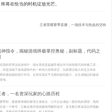
，终将在恰当的时机绽放光芒。
王者荣耀赛季直播，一场技术与热血的交响
魔神指令，揭秘游戏终极掌控奥秘，副标题，代码之
宙
在我的世界这款游戏中，指令系统是超越常规生存与创造模式的终极工具，
，而是深植于游戏逻辑中的一种强大控制语言，玩家通过输入特定文本命
界的基础规则进行对话，从而实现近乎无限的操控能力，从生成物品到修改
地...
王者，一名资深玩家的心路历程
赛季初，看着那璀璨的最强王者标志，心中总会涌起一股炽热的渴望，我想
仅是一个称号，它象征着对游戏极致理解的追求，是无数日夜奋战后所能触
想，是驱动我不断登录游戏，投入时间的...