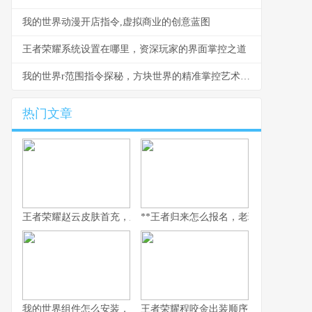
我的世界动漫开店指令,虚拟商业的创意蓝图
王者荣耀系统设置在哪里，资深玩家的界面掌控之道
我的世界r范围指令探秘，方块世界的精准掌控艺术，副标题，半径与规则的魔法
热门文章
王者荣耀赵云皮肤首充，新玩家入门的华丽序章
**王者归来怎么报名，老玩家重返荣耀
我的世界组件怎么安装，资深玩家安装指南
王者荣耀程咬金出装顺序，副标题为坦