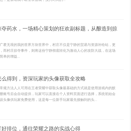
掠夺药水，一场精心策划的狂欢副标题，从酿造到掠
广袤无垠的我的世界方块世界中，村庄不仅是宁静的贸易与资源补给站，更
，而村庄掠夺事件，则将这份宁静彻底转化为激动人心的攻防大战，在这场
单的增益...
怎么得到，资深玩家的头像获取全攻略
常规方法人人可用在王者荣耀中获取头像最基础的方式就是使用游戏内的默
册账号后会自动提供，玩家可以直接在个人资料页面进行选择，系统初始会
设头像供玩家免费使用，这是每一位新手玩家最先接触到的头...
打好排位，通往荣耀之路的实战心得