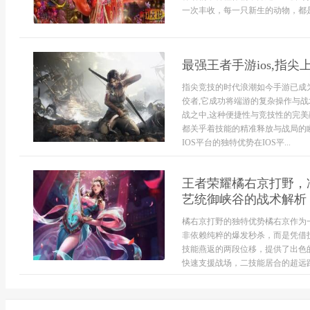
一次丰收，每一只新生的动物，都是
最强王者手游ios,指
指尖竞技的时代浪潮如今手游已成为
佼者,它成功将端游的复杂操作与战
战之中,这种便捷性与竞技性的完美
都关乎着技能的精准释放与战局的
IOS平台的独特优势在IOS平...
王者荣耀橘右京打野，
艺统御峡谷的战术解析
橘右京打野的独特优势橘右京作为
非依赖纯粹的爆发秒杀，而是凭借
技能燕返的两段位移，提供了出色
快速支援战场，二技能居合的超远距