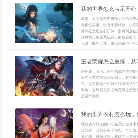
我的世界怎么表示开心
像素世界的笑容密码作为我的世界
有预设表情，没有华丽特效，快乐
井深处发现钻石矿脉，那瞬间屏住
这种快乐不是系统弹出的成就标志
无限可能的绽放，快乐就像地下的红.
王者荣耀怎么重练，从
副标题：资深玩家的系统性重塑指
家在已有游戏经验基础上，有意识
识，这更像是一次对自我游戏认知
套路，重练就是要主动瓦解这些套
是进行彻底...
我的世界农村怎么玩，
理解农村玩法的核心在我的世界中
活方式，其核心在于模拟一个自给
养动物，种植作物，并建立一套可