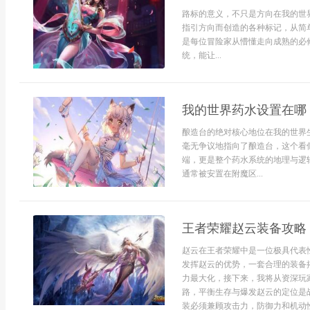
路标的意义，不只是方向在我的世
指引方向而创造的各种标记，从简
是每位冒险家从懵懂走向成熟的必
统，能让...
我的世界药水设置在哪
酿造台的绝对核心地位在我的世界
毫无争议地指向了酿造台，这个看
端，更是整个药水系统的地理与逻
通常被安置在附魔区...
王者荣耀赵云装备攻略
赵云在王者荣耀中是一位极具代表
发挥赵云的优势，一套合理的装备
力最大化，接下来，我将从资深玩
路，平衡生存与爆发赵云的定位是
装必须兼顾攻击力，防御力和机动性