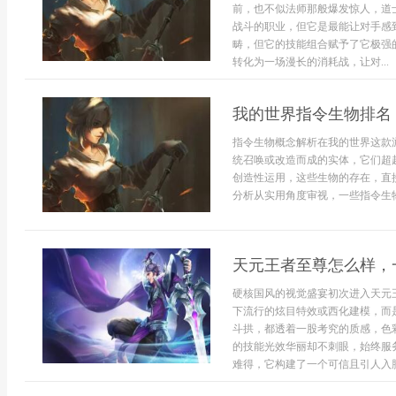
前，也不似法师那般爆发惊人，道
战斗的职业，但它是最能让对手感
畴，但它的技能组合赋予了它极强
转化为一场漫长的消耗战，让对...
我的世界指令生物排名
指令生物概念解析在我的世界这款
统召唤或改造而成的实体，它们超
创造性运用，这些生物的存在，直
分析从实用角度审视，一些指令生物
天元王者至尊怎么样，
硬核国风的视觉盛宴初次进入天元
下流行的炫目特效或西化建模，而
斗拱，都透着一股考究的质感，色
的技能光效华丽却不刺眼，始终服
难得，它构建了一个可信且引人入胜的