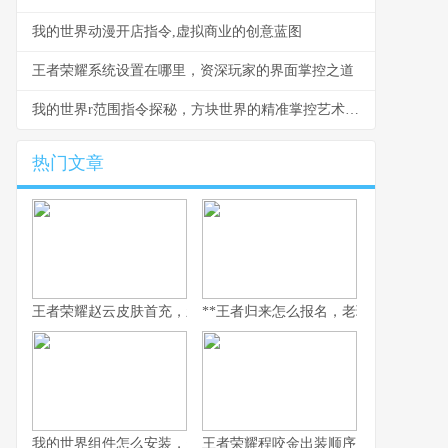
我的世界动漫开店指令,虚拟商业的创意蓝图
王者荣耀系统设置在哪里，资深玩家的界面掌控之道
我的世界r范围指令探秘，方块世界的精准掌控艺术，副标题，半径与规则的魔法
热门文章
王者荣耀赵云皮肤首充，新玩家入门的华丽序章
**王者归来怎么报名，老玩家重返荣耀
我的世界组件怎么安装，资深玩家安装指南
王者荣耀程咬金出装顺序，副标题为坦