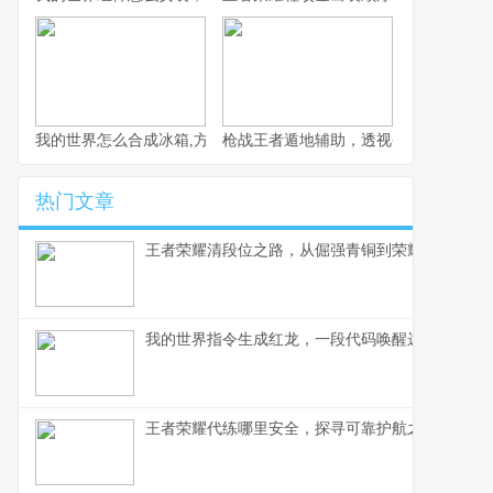
我的世界怎么合成冰箱,方块世界的冷藏艺术
枪战王者遁地辅助，透视公平竞技的阴
热门文章
王者荣耀清段位之路，从倔强青铜到荣耀王者的心
我的世界指令生成红龙，一段代码唤醒远古神话
王者荣耀代练哪里安全，探寻可靠护航之路