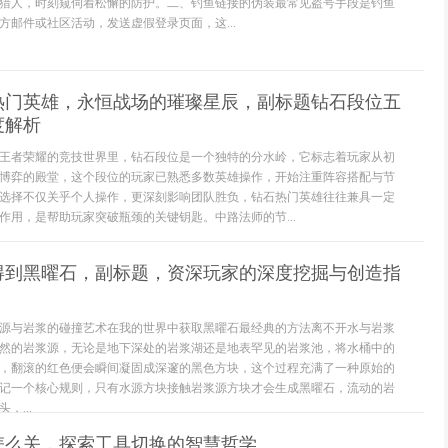
猎人，时刻窥伺着松懈的防护。二、钓鱼链接的伪装最常见盗号手段是钓鱼
方邮件或社区活动，发送虚假登录页面，这...
热门英雄，永恒战场的璀璨星辰，副标题钻石段位五
度解析
王者荣耀的竞技世界里，钻石段位是一个独特的分水岭，它标志着玩家从初
博弈的殿堂，这个段位的玩家已熟悉多数英雄操作，开始注重阵容搭配与节
选择不仅关乎个人操作，更深刻影响团队胜负，钻石热门英雄往往兼具一定
作用，是帮助玩家突破瓶颈的关键钥匙。中路法师的节...
得到黑曜石，副标题，资深玩家的深度挖掘与创造指
源与岩浆的碰撞艺术在我的世界中获取黑曜石最经典的方法离不开水与岩浆
然的岩浆源，无论是地下深处的岩浆湖还是地表罕见的岩浆池，将水桶中的
，翻滚的红色便会瞬间凝固成深邃的黑色方块，这个过程充满了一种原始的
记一个核心规则，只有水源方块接触岩浆源方块才会生成黑曜石，流动的岩
，...
怎么关，探索工具切换的智慧哲学