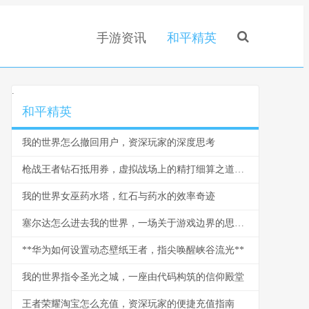
手游资讯
和平精英
.
和平精英
我的世界怎么撤回用户，资深玩家的深度思考
枪战王者钻石抵用券，虚拟战场上的精打细算之道，副标题，一张抵用券背后的战术与经济学
我的世界女巫药水塔，红石与药水的效率奇迹
塞尔达怎么进去我的世界，一场关于游戏边界的思想漫游
**华为如何设置动态壁纸王者，指尖唤醒峡谷流光**
我的世界指令圣光之城，一座由代码构筑的信仰殿堂
王者荣耀淘宝怎么充值，资深玩家的便捷充值指南