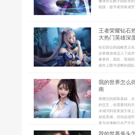
像潜伏在数字阴影里的
链接，盗号者伪装成官
王者荣耀钻石
大热门英雄深
钻石段位的战略意义在
步掌握游戏迈入了战术
奏掌控，因此，英雄的
操作上限与清晰的团队
我的世界怎么
南
黑曜石的获取基础，水
的交互，你需要找到天
水倾泻到岩浆源方块上
创造美感，但你必须牢
浆与水接触只会产生石头
我的世界斧头