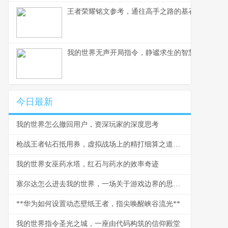
王者荣耀铭文参考，通往高手之路的基石
我的世界无声开局指令，静谧求生的智慧与挑战，
今日最新
我的世界怎么撤回用户，资深玩家的深度思考
枪战王者钻石抵用券，虚拟战场上的精打细算之道，副标题，一张抵用券背后的战术与经济学
我的世界女巫药水塔，红石与药水的效率奇迹
塞尔达怎么进去我的世界，一场关于游戏边界的思想漫游
**华为如何设置动态壁纸王者，指尖唤醒峡谷流光**
我的世界指令圣光之城，一座由代码构筑的信仰殿堂