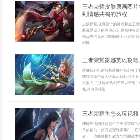
王者荣耀皮肤原画图片
到情感共鸣的旅程
皮肤原画,视觉设计的灵魂起点王者
肤视觉设计的灵魂起点,原画师在这
幅优秀的原画,能瞬间抓住玩家的目光
幻璀...
王者荣耀露娜英雄攻略
露娜核心机制解析露娜的核心在于
或技能命中敌人会标记目标,这个标
方敌人,二技能炙热剑芒可以牵引并
魂,冲向目标造...
王者荣耀鱼怎么玩视频
理解庄周的独特定位在王者荣耀的
单的辅助，然而资深玩家明白，庄
者，一位能够搅乱敌方阵型的战术