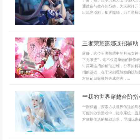
引言，粒子指令的魅力之门在我的
通建造与生存的范畴，为玩家打开
出流光溢彩，烟雾缭绕，乃至星辰闪.
王者荣耀露娜连招辅助
露娜，这位王者荣耀中的月光女神
下无限连”，这不仅是华丽的操作
讨露娜连招的辅助思维，分享如何
招的基础，在于深刻理解她的技能
对标记目标额外造成伤害，...
**我的世界穿越台阶指
**副标题，探索方块世界传送的终
可能的沙盒游戏中，指令系统一直
对便捷传送的极致追求，早期玩家在